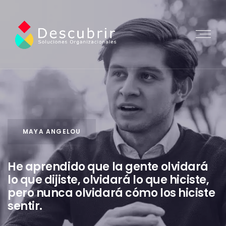
MAYA ANGELOU
He aprendido que la gente olvidará
lo que dijiste, olvidará lo que hiciste,
pero nunca olvidará cómo los hiciste
sentir.